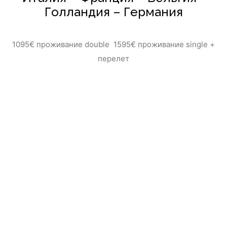
Голландия – Германия
1095€ проживание double 1595€ проживание single +
перелет
По суб-четв
Милан – (Бергамо)- Страсбург – Париж – Брюссель –
Амстердам – (Гаага)(Волендам) - Франкфурт на Майне –
Мюнхен – Верона – (Венеция)- регион Венето –
(Падуя)- Милан Доплата за первый ряд в автобусе 50
евро, второй ряд 40 евро