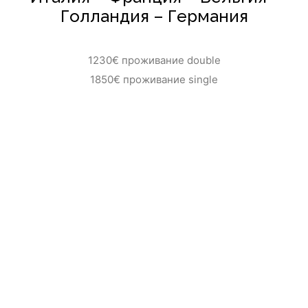
Голландия – Германия
1230€ проживание double
1850€ проживание single
По суб-воскр
Милан – (Бергамо)- Страсбург – Париж – Брюссель –
Амстердам – (Гаага)(Волендам) - Франкфурт на Майне –
Мюнхен – Верона – (Венеция)- регион Венето –
(Падуя)- Милан Доплата за первый ряд в автобусе 50
евро, второй ряд 40 евро